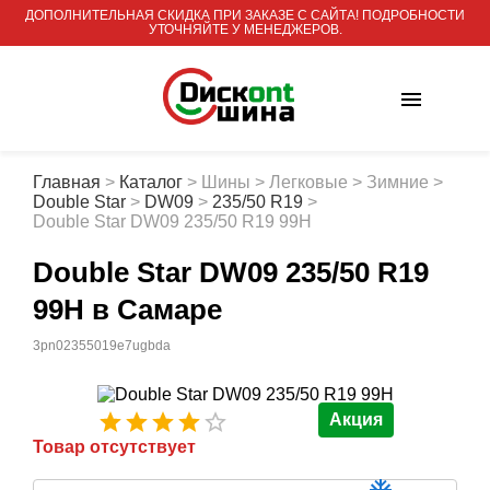
ДОПОЛНИТЕЛЬНАЯ СКИДКА ПРИ ЗАКАЗЕ С САЙТА! ПОДРОБНОСТИ
УТОЧНЯЙТЕ У МЕНЕДЖЕРОВ.
Главная
>
Каталог
>
Шины
>
Легковые
>
Зимние
>
Double Star
>
DW09
>
235/50 R19
>
Double Star DW09 235/50 R19 99H
Double Star DW09 235/50 R19
99H
в Самаре
3pn02355019e7ugbda
Акция
Товар отсутствует