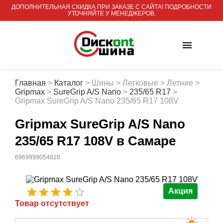
ДОПОЛНИТЕЛЬНАЯ СКИДКА ПРИ ЗАКАЗЕ С САЙТА! ПОДРОБНОСТИ
УТОЧНЯЙТЕ У МЕНЕДЖЕРОВ.
Главная
>
Каталог
>
Шины
>
Легковые
>
Летние
>
Gripmax
>
SureGrip A/S Nano
>
235/65 R17
>
Gripmax SureGrip A/S Nano 235/65 R17 108V
Gripmax SureGrip A/S Nano
235/65 R17 108V
в Самаре
6969999054828
Акция
Товар отсутствует