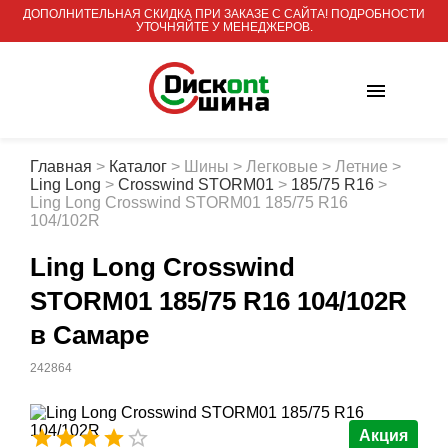
ДОПОЛНИТЕЛЬНАЯ СКИДКА ПРИ ЗАКАЗЕ С САЙТА! ПОДРОБНОСТИ
УТОЧНЯЙТЕ У МЕНЕДЖЕРОВ.
Главная
>
Каталог
>
Шины
>
Легковые
>
Летние
>
Ling Long
>
Crosswind STORM01
>
185/75 R16
>
Ling Long Crosswind STORM01 185/75 R16
104/102R
Ling Long Crosswind
STORM01 185/75 R16 104/102R
в Самаре
242864
Акция