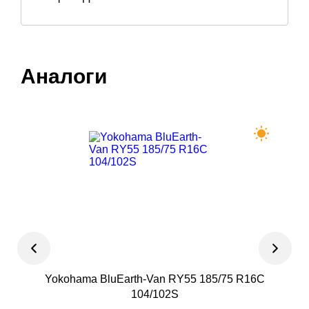
Аналоги
Yokohama BluEarth-Van RY55 185/75 R16С
F
104/102S