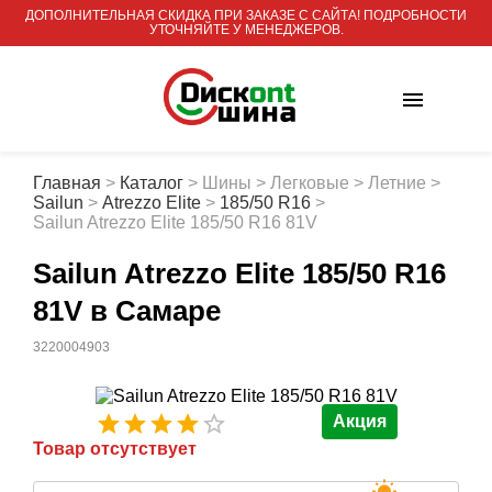
ДОПОЛНИТЕЛЬНАЯ СКИДКА ПРИ ЗАКАЗЕ С САЙТА! ПОДРОБНОСТИ
УТОЧНЯЙТЕ У МЕНЕДЖЕРОВ.
Главная
>
Каталог
>
Шины
>
Легковые
>
Летние
>
Sailun
>
Atrezzo Elite
>
185/50 R16
>
Sailun Atrezzo Elite 185/50 R16 81V
Sailun Atrezzo Elite 185/50 R16
81V
в Самаре
3220004903
Акция
Товар отсутствует