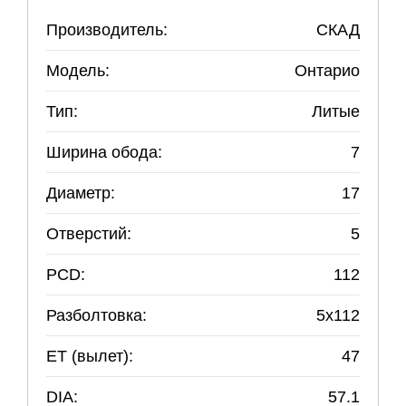
Производитель:
СКАД
Модель:
Онтарио
Тип:
Литые
Ширина обода:
7
Диаметр:
17
Отверстий:
5
PCD:
112
Разболтовка:
5
x
112
ET (вылет):
47
DIA:
57.1