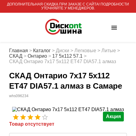
ДОПОЛНИТЕЛЬНАЯ СКИДКА ПРИ ЗАКАЗЕ С САЙТА! ПОДРОБНОСТИ
УТОЧНЯЙТЕ У МЕНЕДЖЕРОВ.
Главная
>
Каталог
>
Диски
>
Легковые
>
Литые
>
СКАД
>
Онтарио
>
17 5x112 57.1
>
СКАД Онтарио 7x17 5x112 ET47 DIA57.1 алмаз
СКАД Онтарио 7x17 5x112
ET47 DIA57.1 алмаз
в Самаре
whs096234
Акция
Товар отсутствует