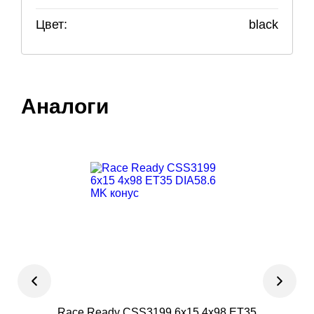
Цвет:
black
Аналоги
Race Ready CSS3199 6x15 4x98 ET35
TREB