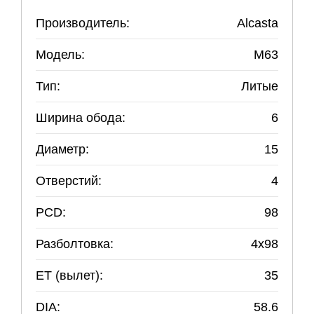
Производитель:
Alcasta
Модель:
M63
Тип:
Литые
Ширина обода:
6
Диаметр:
15
Отверстий:
4
PCD:
98
Разболтовка:
4
x
98
ET (вылет):
35
DIA:
58.6