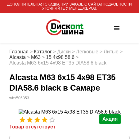
ДОПОЛНИТЕЛЬНАЯ СКИДКА ПРИ ЗАКАЗЕ С САЙТА! ПОДРОБНОСТИ
УТОЧНЯЙТЕ У МЕНЕДЖЕРОВ.
Главная
>
Каталог
>
Диски
>
Легковые
>
Литые
>
Alcasta
>
M63
>
15 4x98 58.6
>
Alcasta M63 6x15 4x98 ET35 DIA58.6 black
Alcasta M63 6x15 4x98 ET35
DIA58.6 black
в Самаре
whs506353
Акция
Товар отсутствует