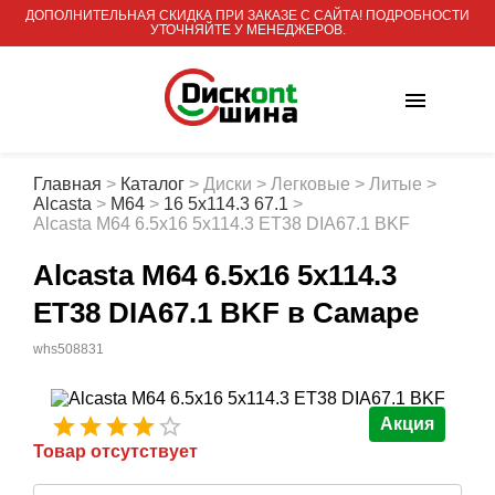
ДОПОЛНИТЕЛЬНАЯ СКИДКА ПРИ ЗАКАЗЕ С САЙТА! ПОДРОБНОСТИ
УТОЧНЯЙТЕ У МЕНЕДЖЕРОВ.
Главная
>
Каталог
>
Диски
>
Легковые
>
Литые
>
Alcasta
>
M64
>
16 5x114.3 67.1
>
Alcasta M64 6.5x16 5x114.3 ET38 DIA67.1 BKF
Alcasta M64 6.5x16 5x114.3
ET38 DIA67.1 BKF
в Самаре
whs508831
Акция
Товар отсутствует