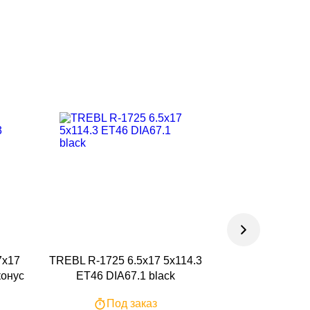
7x17
TREBL R-1725 6.5x17 5x114.3
TREBL X40016
конус
ET46 DIA67.1 black
ET38 DIA67.
Под заказ
По