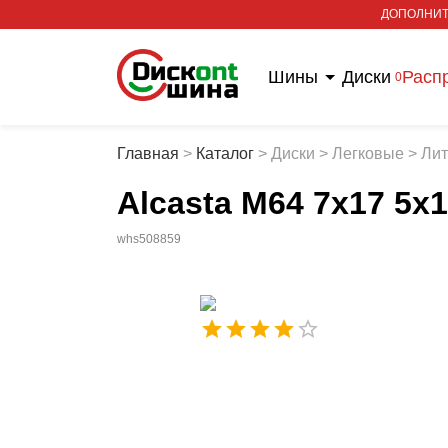
ДОПОЛНИТ
Шины
Диски
Расп
0
Главная
>
Каталог
>
Диски
>
Легковые
>
Ли
Alcasta M64 7x17 5x
whs508859