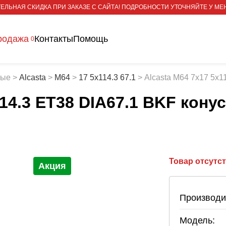
ЕЛЬНАЯ СКИДКА ПРИ ЗАКАЗЕ С САЙТА! ПОДРОБНОСТИ УТОЧНЯЙТЕ У МЕ
родажа
Контакты
Помощь
0
тые
>
Alcasta
>
M64
>
17 5x114.3 67.1
>
Alcasta M64 7x17 5x1
114.3 ET38 DIA67.1 BKF конус
Товар отсутс
Акция
Производи
Модель: