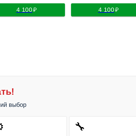
4 100
4 100
ть!
ший выбор
️
🔧