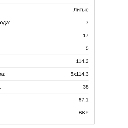
Литые
ода:
7
17
:
5
114.3
ка:
5
x
114.3
:
38
67.1
BKF