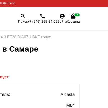
НЕДЖЕРОВ.
0
Поиск
+7 (846) 255-24-05
Войти
Корзина
14.3 ET38 DIA67.1 BKF конус
в Самаре
твует
тель:
Alcasta
M64