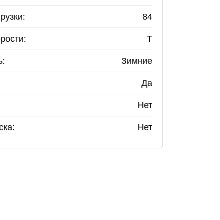
рузки:
84
рости:
T
ь:
Зимние
Да
Нет
ска:
Нет