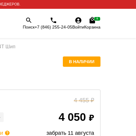
НЕДЖЕРОВ.
0
Поиск
+7 (846) 255-24-05
Войти
Корзина
84T Шип
В НАЛИЧИИ
4 455
4 050
+
ии
забрать
11 августа