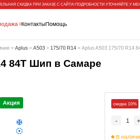
ЕЛЬНАЯ СКИДКА ПРИ ЗАКАЗЕ С САЙТА! ПОДРОБНОСТИ УТОЧНЯЙТЕ У МЕ
родажа
Контакты
Помощь
0
мние
>
Aplus
>
A503
>
175/70 R14
>
Aplus A503 175/70 R14 
14 84T Шип
в Самаре
Акция
скидка 10%
-
1
В налич