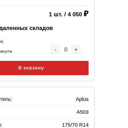
1
шт. /
4 050
удаленных складов
б.
-
0
+
августа
В корзину
тель:
Aplus
A503
:
175
/
70
R
14