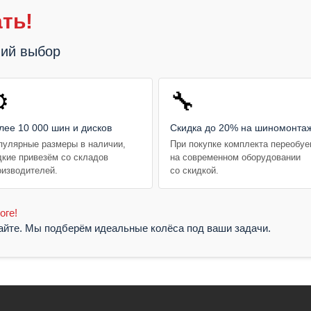
ть!
ший выбор
️
🔧
лее 10 000 шин и дисков
Скидка до 20% на шиномонта
пулярные размеры в наличии,
При покупке комплекта переобу
дкие привезём со складов
на современном оборудовании
оизводителей.
со скидкой.
оге!
жайте. Мы подберём идеальные колёса под ваши задачи.