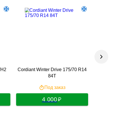
WH2
Cordiant Winter Drive 175/70 R14
НШЗ Кама-531 
84T
84T
Под заказ
По
4 000
4 0