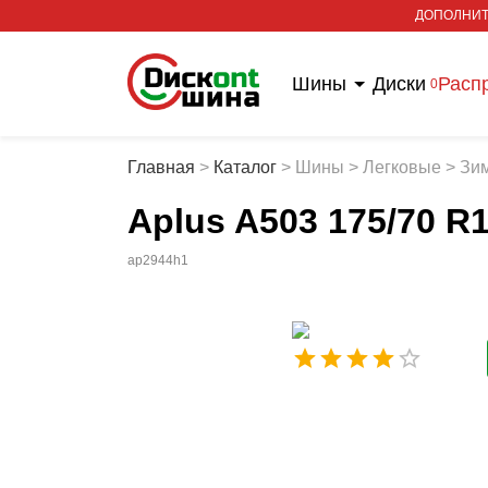
ДОПОЛНИТ
Шины
Диски
Расп
0
Главная
>
Каталог
>
Шины
>
Легковые
>
Зи
Aplus A503 175/70 R
ap2944h1