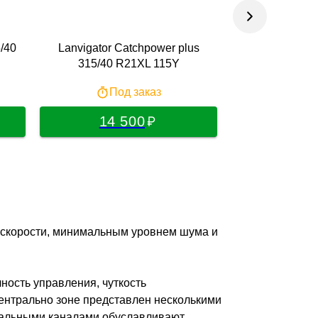
/40
Lanvigator Catchpower plus
Sailun Erange P
315/40 R21XL 115Y
R21
Под заказ
По
14 500
19 
 скорости, минимальным уровнем шума и
ость управления, чуткость
ентрально зоне представлен несколькими
ональными каналами обуславливают