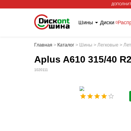
ДОПОЛНИТ
Шины
Диски
Расп
0
Главная
>
Каталог
>
Шины
>
Легковые
>
Ле
Aplus A610 315/40 R
1020111