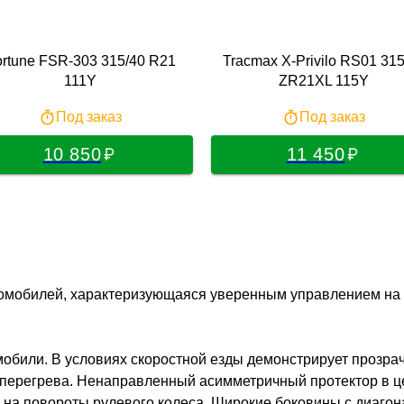
rtune FSR-303 315/40 R21
Tracmax X-Privilo RS01 315
111Y
ZR21XL 115Y
Под заказ
Под заказ
10 850
11 450
втомобилей, характеризующаяся уверенным управлением на
били. В условиях скоростной езды демонстрирует прозрачн
перегрева. Ненаправленный асимметричный протектор в ц
а на повороты рулевого колеса. Широкие боковины с диаг