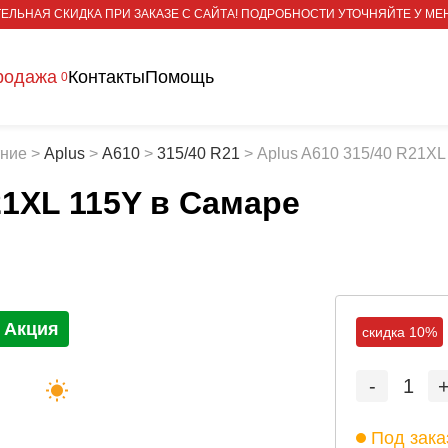
ЕЛЬНАЯ СКИДКА ПРИ ЗАКАЗЕ С САЙТА! ПОДРОБНОСТИ УТОЧНЯЙТЕ У МЕ
родажа
Контакты
Помощь
0
тние
>
Aplus
>
A610
>
315/40 R21
>
Aplus A610 315/40 R21XL
21XL 115Y
в Самаре
Акция
скидка 10%
-
1
Под зака