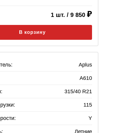
1
шт. /
9 850
В корзину
тель:
Aplus
A610
:
315
/
40
R
21
рузки:
115
рости:
Y
ь:
Летние