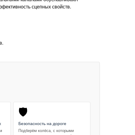
эффективность сцепных свойств.
в.
🛡️
ж
Безопасность на дороге
ем
Подберём колёса, с которыми