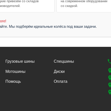
дкие привезём со складов
на современном оборудовании
оизводителей.
со скидкой.
оге!
жайте. Мы подберём идеальные колёса под ваши задачи.
Грузовые шины
Спецшины
Мотошины
Диски
Помощь
Оплата