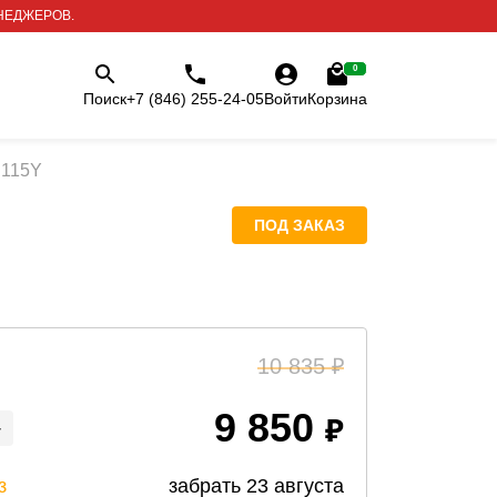
НЕДЖЕРОВ.
0
Поиск
+7 (846) 255-24-05
Войти
Корзина
 115Y
ПОД ЗАКАЗ
10 835
9 850
+
з
забрать
23 августа