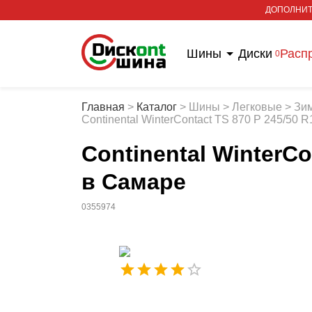
ДОПОЛНИТ
Шины
Диски
Расп
0
Главная
>
Каталог
>
Шины
>
Легковые
>
Зи
Continental WinterContact TS 870 P 245/50 
Continental WinterCo
в Самаре
0355974