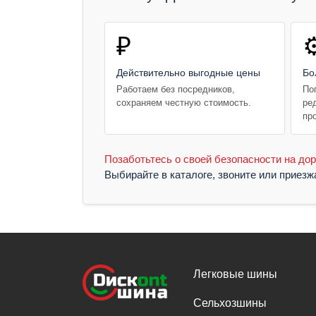
₽
⚙
Действительно выгодные цены
Бо
Работаем без посредников,
По
сохраняем честную стоимость.
ре
пр
Позаботьтесь о своей безопасности на дор
Выбирайте в каталоге, звоните или приез
Легковые шины
Сельхозшины