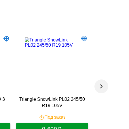
W 3
Triangle SnowLink PL02 245/50
Nexen Winguar
R19 105V
R19X
Под заказ
По
9 600
16 