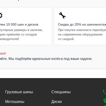
️
🔧
лее 10 000 шин и дисков
Скидка до 20% на шиномонта
пулярные размеры в наличии,
При покупке комплекта переобу
дкие привезём со складов
на современном оборудовании
оизводителей.
со скидкой.
оге!
жайте. Мы подберём идеальные колёса под ваши задачи.
Грузовые шины
Спецшины
Мотошины
Диски