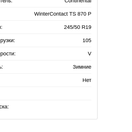
тель:
Continental
WinterContact TS 870 P
:
245
/
50
R
19
рузки:
105
рости:
V
ь:
Зимние
Нет
ска: