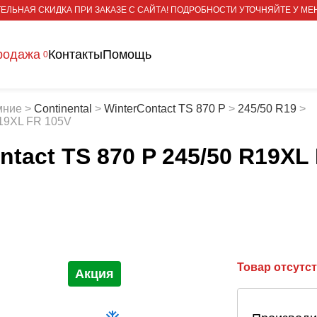
ЕЛЬНАЯ СКИДКА ПРИ ЗАКАЗЕ С САЙТА! ПОДРОБНОСТИ УТОЧНЯЙТЕ У МЕ
родажа
Контакты
Помощь
0
мние
>
Continental
>
WinterContact TS 870 P
>
245/50 R19
>
R19XL FR 105V
ntact TS 870 P 245/50 R19XL
Товар отсутс
Акция