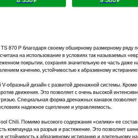
ct TS 870 P благодаря своему обширному размерному ряду п
считана на использование в условиях так называемых «ев
женном покрытии, сохраняя значительную ее часть даже н
влением качению, устойчивостью к абразивному истиранию
 V-образный дизайн с развитой дренажной системы. Кроме
отив движения. Это позволяет с очень высокой интенсивнос
 грязью. Специальная форма дренажных канавок позволяет
условиях надежное сцепление и управляемость.
ool Chili. Помимо высокого содержания «силики» ее состав
ь компаунда на разрыв и растяжение. Это позволяет шине
яя устойчивость к абразивному истиранию и длительному н