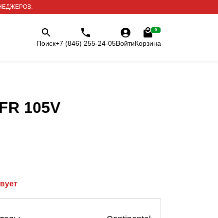
НЕДЖЕРОВ.
0
Поиск
+7 (846) 255-24-05
Войти
Корзина
 FR 105V
твует