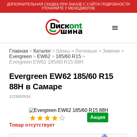
ДОПОЛНИТЕЛЬНАЯ СКИДКА ПРИ ЗАКАЗЕ С САЙТА! ПОДРОБНОСТИ
УТОЧНЯЙТЕ У МЕНЕДЖЕРОВ.
Главная
>
Каталог
>
Шины
>
Легковые
>
Зимние
>
Evergreen
>
EW62
>
185/60 R15
>
Evergreen EW62 185/60 R15 88H
Evergreen EW62 185/60 R15
88H
в Самаре
3229000934
Акция
Товар отсутствует