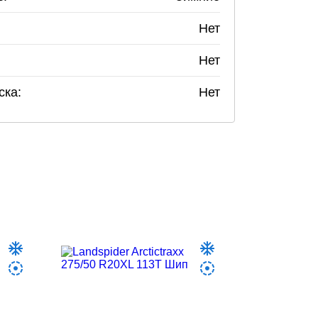
Нет
Нет
ска:
Нет