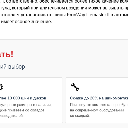
 Соответственно, обеспечивается более тихое качение кол
 гула, который при длительном вождении может вызывать 
 позволяет устанавливать шины FronWay Icemaster II в авто
 имеет особое значение.
ть!
ший выбор
️
🔧
лее 10 000 шин и дисков
Скидка до 20% на шиномонта
пулярные размеры в наличии,
При покупке комплекта переобу
дкие привезём со складов
на современном оборудовании
оизводителей.
со скидкой.