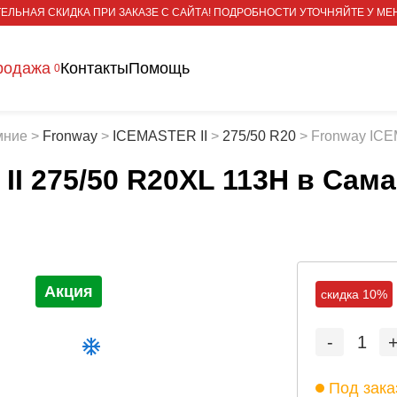
ЕЛЬНАЯ СКИДКА ПРИ ЗАКАЗЕ С САЙТА! ПОДРОБНОСТИ УТОЧНЯЙТЕ У МЕ
родажа
Контакты
Помощь
0
мние
>
Fronway
>
ICEMASTER II
>
275/50 R20
>
Fronway ICE
I 275/50 R20XL 113H
в Сама
Акция
скидка 10%
-
1
Под зака