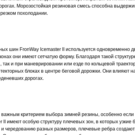
орогах. Морозостойкая резиновая смесь способна выдержи
 резком похолодании.
ых шин FronWay Icemaster II используется одновременно дв
онах они имеют сетчатую форму. Благодаря такой структу
 так и при маневрировании или езде по кольцевой траекто
текторных блоках в центре беговой дорожки. Они влияют н
еденевших дорогах.
я важным критерием выбора зимней резины, особенно если
II имеют особую структуру плечевых зон, в которых узкие 
 и чередованию разных размеров, плечевые ребра создают