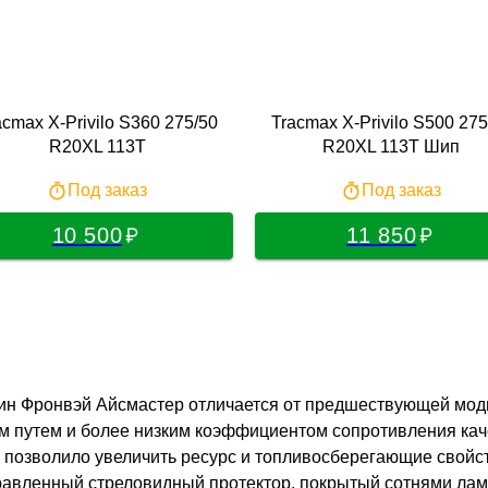
acmax X-Privilo S360 275/50
Tracmax X-Privilo S500 275
R20XL 113T
R20XL 113T Шип
Под заказ
Под заказ
10 500
11 850
ин Фронвэй Айсмастер отличается от предшествующей мо
м путем и более низким коэффициентом сопротивления ка
 позволило увеличить ресурс и топливосберегающие свойств
равленный стреловидный протектор, покрытый сотнями ламе