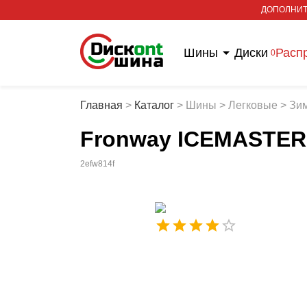
ДОПОЛНИТ
Шины
Диски
Расп
0
Главная
>
Каталог
>
Шины
>
Легковые
>
Зи
Fronway ICEMASTER I
2efw814f