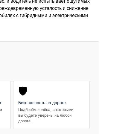
ес, и водитель не испытывает ощутимых
преждевременную усталость и снижение
мобилях с гибридными и электрическими
🛡️
ж
Безопасность на дороге
ем
Подберём колёса, с которыми
вы будете уверены на любой
дороге.