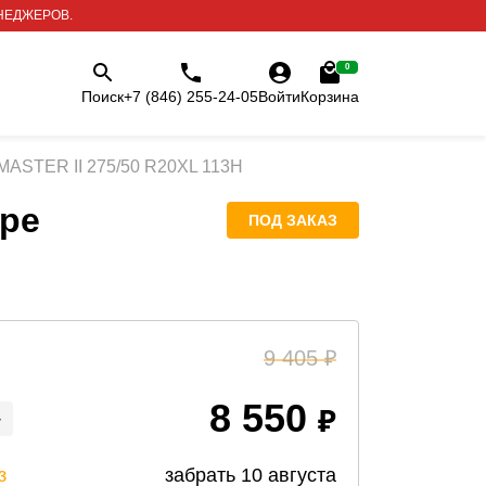
НЕДЖЕРОВ.
0
Поиск
+7 (846) 255-24-05
Войти
Корзина
MASTER II 275/50 R20XL 113H
ре
ПОД ЗАКАЗ
9 405
8 550
+
з
забрать
10 августа