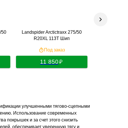
/50
Landspider Arctictraxx 275/50
ILINK WINTER
R20XL 113T Шип
275/50 R20
Под заказ
По
11 850
11 
дификации улучшенными тягово-сцепными
чению. Использование современных
а покрышек и за счет этого снизить
лей, обеспечивает уверенную тягу и