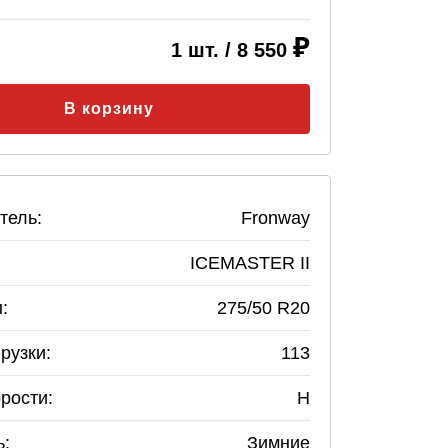
1
шт. /
8 550
В корзину
тель:
Fronway
ICEMASTER II
:
275
/
50
R
20
рузки:
113
рости:
H
ь:
Зимние