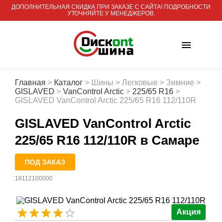
ДОПОЛНИТЕЛЬНАЯ СКИДКА ПРИ ЗАКАЗЕ С САЙТА! ПОДРОБНОСТИ
УТОЧНЯЙТЕ У МЕНЕДЖЕРОВ.
Главная
>
Каталог
>
Шины
>
Легковые
>
Зимние
>
GISLAVED
>
VanControl Arctic
>
225/65 R16
>
GISLAVED VanControl Arctic 225/65 R16 112/110R
GISLAVED VanControl Arctic
225/65 R16 112/110R
в Самаре
ПОД ЗАКАЗ
18112100000
Акция