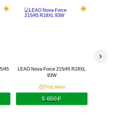
5/45
LEAO Nova-Force 215/45 R18XL
Roadx(Sailun)
93W
215/45
Под заказ
По
5 650
6 2