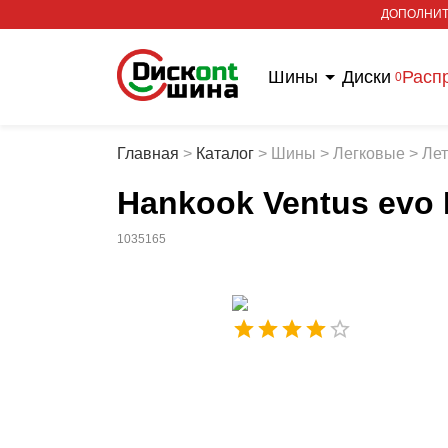
ДОПОЛНИТ
Шины
Диски
Расп
0
Главная
>
Каталог
>
Шины
>
Легковые
>
Ле
Hankook Ventus evo 
1035165