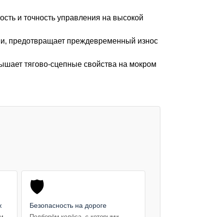
сть и точность управления на высокой
тии, предотвращает преждевременный износ
вышает тягово-сцепные свойства на мокром
🛡️
ж
Безопасность на дороге
ем
Подберём колёса, с которыми