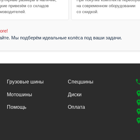
дкие привезём со складов
на современном оборудовании
оизводителей.
со скидкой.
оге!
жайте. Мы подберём идеальные колёса под ваши задачи.
Грузовые шины
Спецшины
Мотошины
Диски
Помощь
Оплата