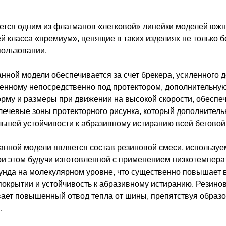
яется одним из флагманов «легковой» линейки моделей южн
 класса «премиум», ценящие в таких изделиях не только 
пользовании.
анной модели обеспечивается за счет брекера, усиленного
енному непосредственно под протектором, дополнительную 
рму и размеры при движении на высокой скорости, обеспечи
лечевые зоны протекторного рисунка, который дополнитель
льшей устойчивости к абразивному истиранию всей беговой
ной модели является состав резиновой смеси, используем
ри этом будучи изготовленной с применением низкотемпер
унда на молекулярном уровне, что существенно повышает 
покрытии и устойчивость к абразивному истиранию. Резинов
ает повышенный отвод тепла от шины, препятствуя образов
.