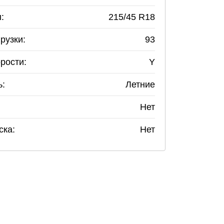
:
215
/
45
R
18
рузки:
93
рости:
Y
ь:
Летние
Нет
ска:
Нет