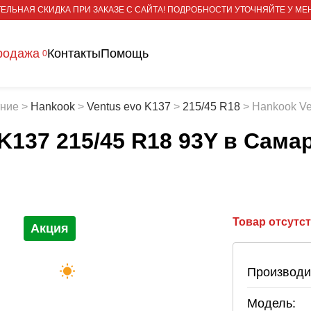
ЕЛЬНАЯ СКИДКА ПРИ ЗАКАЗЕ С САЙТА! ПОДРОБНОСТИ УТОЧНЯЙТЕ У МЕ
родажа
Контакты
Помощь
0
тние
>
Hankook
>
Ventus evo K137
>
215/45 R18
>
Hankook Ve
K137 215/45 R18 93Y
в Сама
Товар отсутс
Акция
Производи
Модель: