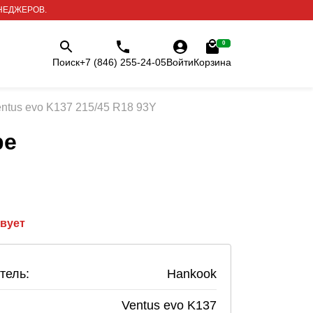
НЕДЖЕРОВ.
0
Поиск
+7 (846) 255-24-05
Войти
Корзина
ntus evo K137 215/45 R18 93Y
ре
твует
тель:
Hankook
Ventus evo K137