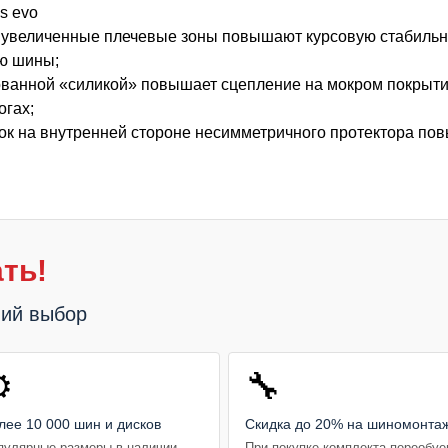
s evo
 увеличенные плечевые зоны повышают курсовую стабильно
ию шины;
ированной «силикой» повышает сцепление на мокром покры
огах;
ок на внутренней стороне несимметричного протектора по
ть!
ший выбор
️
🔧
лее 10 000 шин и дисков
Скидка до 20% на шиномонта
пулярные размеры в наличии,
При покупке комплекта переобу