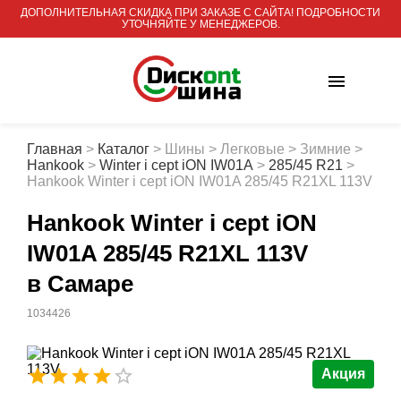
ДОПОЛНИТЕЛЬНАЯ СКИДКА ПРИ ЗАКАЗЕ С САЙТА! ПОДРОБНОСТИ
УТОЧНЯЙТЕ У МЕНЕДЖЕРОВ.
Главная
>
Каталог
>
Шины
>
Легковые
>
Зимние
>
Hankook
>
Winter i cept iON IW01A
>
285/45 R21
>
Hankook Winter i cept iON IW01A 285/45 R21XL 113V
Hankook Winter i cept iON
IW01A 285/45 R21XL 113V
в Самаре
1034426
Акция