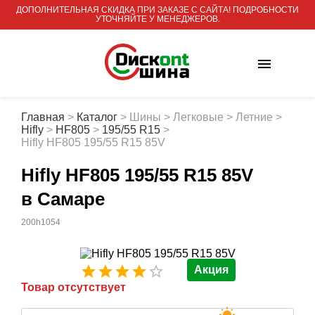
ДОПОЛНИТЕЛЬНАЯ СКИДКА ПРИ ЗАКАЗЕ С САЙТА! ПОДРОБНОСТИ
УТОЧНЯЙТЕ У МЕНЕДЖЕРОВ.
Главная
>
Каталог
>
Шины
>
Легковые
>
Летние
>
Hifly
>
HF805
>
195/55 R15
>
Hifly HF805 195/55 R15 85V
Hifly HF805 195/55 R15 85V
в Самаре
200h1054
Акция
Товар отсутствует