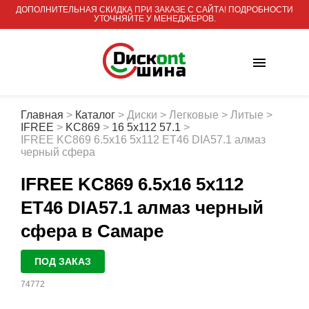
ДОПОЛНИТЕЛЬНАЯ СКИДКА ПРИ ЗАКАЗЕ С САЙТА! ПОДРОБНОСТИ
УТОЧНЯЙТЕ У МЕНЕДЖЕРОВ.
Главная
>
Каталог
>
Диски
>
Легковые
>
Литые
>
IFREE
>
KC869
>
16 5x112 57.1
>
IFREE KC869 6.5x16 5x112 ET46 DIA57.1 алмаз
черный сфера
IFREE KC869 6.5x16 5x112
ET46 DIA57.1 алмаз черный
сфера
в Самаре
ПОД ЗАКАЗ
74772