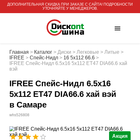
ДОПОЛНИТЕЛЬНАЯ СКИДКА ПРИ ЗАКАЗЕ С САЙТА! ПОДРОБНОСТИ
УТОЧНЯЙТЕ У МЕНЕДЖЕРОВ.
Главная
>
Каталог
>
Диски
>
Легковые
>
Литые
>
IFREE
>
Спейс-Нидл
>
16 5x112 66.6
>
IFREE Спейс-Нидл 6.5x16 5x112 ET47 DIA66.6 хай
вэй
IFREE Спейс-Нидл 6.5x16
5x112 ET47 DIA66.6 хай вэй
в Самаре
whs526808
Акция