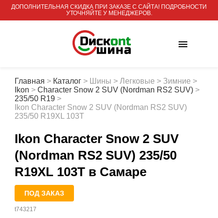
ДОПОЛНИТЕЛЬНАЯ СКИДКА ПРИ ЗАКАЗЕ С САЙТА! ПОДРОБНОСТИ
УТОЧНЯЙТЕ У МЕНЕДЖЕРОВ.
Главная
>
Каталог
>
Шины
>
Легковые
>
Зимние
>
Ikon
>
Character Snow 2 SUV (Nordman RS2 SUV)
>
235/50 R19
>
Ikon Character Snow 2 SUV (Nordman RS2 SUV)
235/50 R19XL 103T
Ikon Character Snow 2 SUV
(Nordman RS2 SUV) 235/50
R19XL 103T
в Самаре
ПОД ЗАКАЗ
t743217