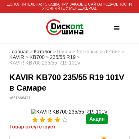
ДОПОЛНИТЕЛЬНАЯ СКИДКА ПРИ ЗАКАЗЕ С САЙТА! ПОДРОБНОСТИ
УТОЧНЯЙТЕ У МЕНЕДЖЕРОВ.
Главная
>
Каталог
>
Шины
>
Легковые
>
Летние
>
KAVIR
>
KB700
>
235/55 R19
>
KAVIR KB700 235/55 R19 101V
KAVIR KB700 235/55 R19 101V
в Самаре
x651668471
Акция
Товар отсутствует