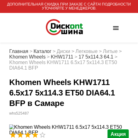
ДОПОЛНИТЕЛЬНАЯ СКИДКА ПРИ ЗАКАЗЕ С САЙТА! ПОДРОБНОСТИ
УТОЧНЯЙТЕ У МЕНЕДЖЕРОВ.
Главная
>
Каталог
>
Диски
>
Легковые
>
Литые
>
Khomen Wheels
>
KHW1711
>
17 5x114.3 64.1
>
Khomen Wheels KHW1711 6.5x17 5x114.3 ET50
DIA64.1 BFP
Khomen Wheels KHW1711
6.5x17 5x114.3 ET50 DIA64.1
BFP
в Самаре
whs525487
Акция