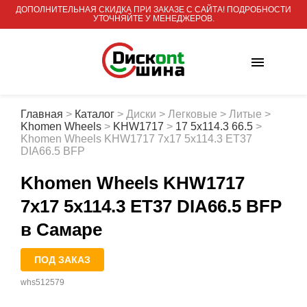
ДОПОЛНИТЕЛЬНАЯ СКИДКА ПРИ ЗАКАЗЕ С САЙТА! ПОДРОБНОСТИ
УТОЧНЯЙТЕ У МЕНЕДЖЕРОВ.
Главная
>
Каталог
>
Диски
>
Легковые
>
Литые
>
Khomen Wheels
>
KHW1717
>
17 5x114.3 66.5
>
Khomen Wheels KHW1717 7x17 5x114.3 ET37
DIA66.5 BFP
Khomen Wheels KHW1717
7x17 5x114.3 ET37 DIA66.5 BFP
в Самаре
ПОД ЗАКАЗ
whs512579