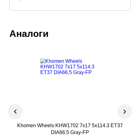
Аналоги
Khomen Wheels KHW1702 7x17 5x114.3 ET37
Magn
DIA66.5 Gray-FP