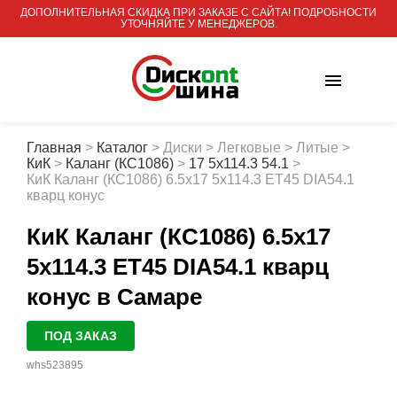
ДОПОЛНИТЕЛЬНАЯ СКИДКА ПРИ ЗАКАЗЕ С САЙТА! ПОДРОБНОСТИ
УТОЧНЯЙТЕ У МЕНЕДЖЕРОВ.
Главная
>
Каталог
>
Диски
>
Легковые
>
Литые
>
КиК
>
Каланг (КС1086)
>
17 5x114.3 54.1
>
КиК Каланг (КС1086) 6.5x17 5x114.3 ET45 DIA54.1
кварц конус
КиК Каланг (КС1086) 6.5x17
5x114.3 ET45 DIA54.1 кварц
конус
в Самаре
ПОД ЗАКАЗ
whs523895