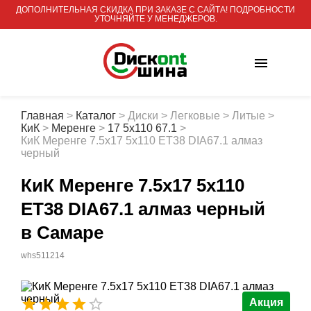
ДОПОЛНИТЕЛЬНАЯ СКИДКА ПРИ ЗАКАЗЕ С САЙТА! ПОДРОБНОСТИ
УТОЧНЯЙТЕ У МЕНЕДЖЕРОВ.
Главная
>
Каталог
>
Диски
>
Легковые
>
Литые
>
КиК
>
Меренге
>
17 5x110 67.1
>
КиК Меренге 7.5x17 5x110 ET38 DIA67.1 алмаз
черный
КиК Меренге 7.5x17 5x110
ET38 DIA67.1 алмаз черный
в Самаре
whs511214
Акция