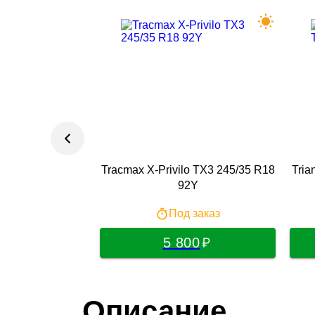
tiPremiumContact
Tracmax X-Privilo TX3 245/35 R18
Tria
 R18 92Y
92Y
 заказ
Под заказ
00
5 800
Описание