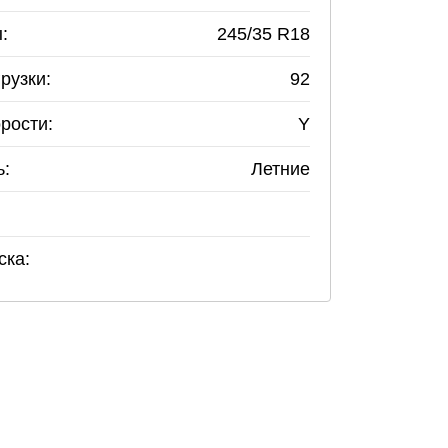
:
245
/
35
R
18
рузки:
92
рости:
Y
ь:
Летние
ска: