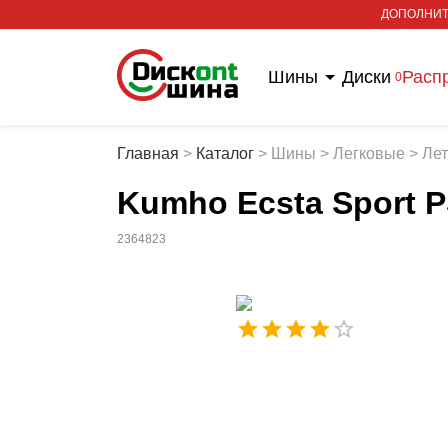
ДОПОЛНИТ
Шины
Диски
Расп
0
Главная
>
Каталог
>
Шины
>
Легковые
>
Ле
Kumho Ecsta Sport P
2364823