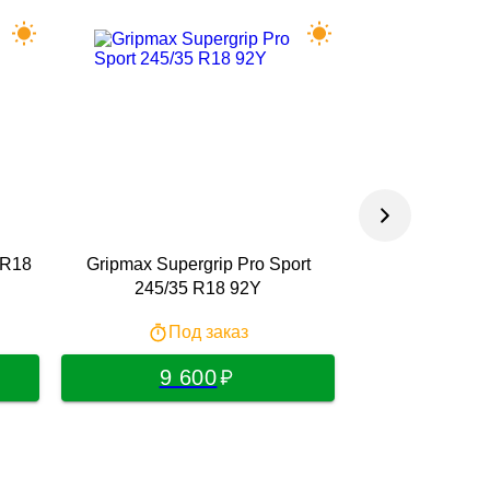
 R18
Gripmax Supergrip Pro Sport
Laufenn Z-Fit 
245/35 R18 92Y
ZR18
Под заказ
По
9 600
10 