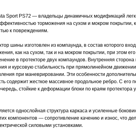
ta Sport PS72 — владельцы динамичных модификаций легк
эффективностью торможения на сухом и мокром покрытии, 
стью к повреждениям.
ктор шины изготовлен из компаунда, в состав которого вхо
я, как на сухом, так и на мокром покрытии, при этом его 
енение в протекторе двух компаундов. Внутренняя сторона 
ния и курсовую стабильность при прямолинейном движении.
епления при маневрировании. Эти особенности дополнител
асть содержит жесткое массивное продольное ребро. С его
 очередь, стойкие к деформации блоки по краям протектора
ется однослойная структура каркаса и усиленные бокови
этих компонентов — сопротивление качению и износ, что де
лектрической силовыми установками.