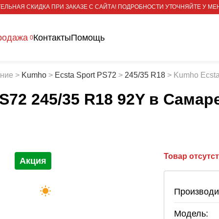
ЕЛЬНАЯ СКИДКА ПРИ ЗАКАЗЕ С САЙТА! ПОДРОБНОСТИ УТОЧНЯЙТЕ У МЕ
родажа
Контакты
Помощь
0
тние
>
Kumho
>
Ecsta Sport PS72
>
245/35 R18
>
Kumho Ecsta
S72 245/35 R18 92Y
в Самар
Товар отсутс
Акция
Производи
Модель: