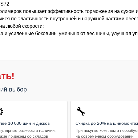
PS72
 полимеров повышает эффективность торможения на сухом 
мися по эластичности внутренней и наружной частями обе
на любой скорости;
аса и усиленные боковины уменьшают вес шины, улучшая у
ть!
ший выбор
️
🔧
лее 10 000 шин и дисков
Скидка до 20% на шиномонта
пулярные размеры в наличии,
При покупке комплекта переобу
дкие привезём со складов
на современном оборудовании