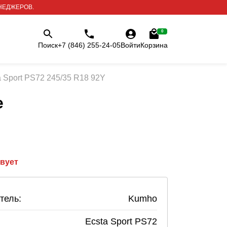
НЕДЖЕРОВ.
0
Поиск
+7 (846) 255-24-05
Войти
Корзина
 Sport PS72 245/35 R18 92Y
е
твует
тель:
Kumho
Ecsta Sport PS72