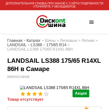
ДОПОЛНИТЕЛЬНАЯ СКИДКА ПРИ ЗАКАЗЕ С САЙТА! ПОДРОБНОСТИ
УТОЧНЯЙТЕ У МЕНЕДЖЕРОВ.
Главная
>
Каталог
>
Шины
>
Легковые
>
Летние
>
LANDSAIL
>
LS388
>
175/65 R14
>
LANDSAIL LS388 175/65 R14XL 86H
LANDSAIL LS388 175/65 R14XL
86H
в Самаре
6900532138438
Акция
Товар отсутствует