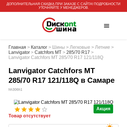
ДОПОЛНИТЕЛЬНАЯ СКИДКА ПРИ ЗАКАЗЕ С САЙТА! ПОДРОБНОСТИ
УТОЧНЯЙТЕ У МЕНЕДЖЕРОВ.
Главная
>
Каталог
>
Шины
>
Легковые
>
Летние
>
Lanvigator
>
Catchfors MT
>
285/70 R17
>
Lanvigator Catchfors MT 285/70 R17 121/118Q
Lanvigator Catchfors MT
285/70 R17 121/118Q
в Самаре
hh306h1
Акция
Товар отсутствует