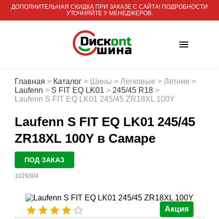
ДОПОЛНИТЕЛЬНАЯ СКИДКА ПРИ ЗАКАЗЕ С САЙТА! ПОДРОБНОСТИ
УТОЧНЯЙТЕ У МЕНЕДЖЕРОВ.
Главная
>
Каталог
>
Шины
>
Легковые
>
Летние
>
Laufenn
>
S FIT EQ LK01
>
245/45 R18
>
Laufenn S FIT EQ LK01 245/45 ZR18XL 100Y
Laufenn S FIT EQ LK01 245/45
ZR18XL 100Y
в Самаре
ПОД ЗАКАЗ
1029304
Акция