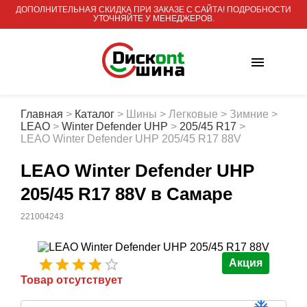
ДОПОЛНИТЕЛЬНАЯ СКИДКА ПРИ ЗАКАЗЕ С САЙТА! ПОДРОБНОСТИ
УТОЧНЯЙТЕ У МЕНЕДЖЕРОВ.
Главная
>
Каталог
>
Шины
>
Легковые
>
Зимние
>
LEAO
>
Winter Defender UHP
>
205/45 R17
>
LEAO Winter Defender UHP 205/45 R17 88V
LEAO Winter Defender UHP
205/45 R17 88V
в Самаре
221004243
Акция
Товар отсутствует