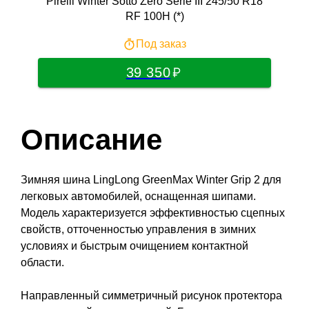
Pirelli Winter Sotto Zero Serie III 245/50 R18
Fr
RF 100H (*)
Под заказ
39 350
Описание
Зимняя шина LingLong GreenMax Winter Grip 2 для
легковых автомобилей, оснащенная шипами.
Модель характеризуется эффективностью сцепных
свойств, отточенностью управления в зимних
условиях и быстрым очищением контактной
области.
Направленный симметричный рисунок протектора