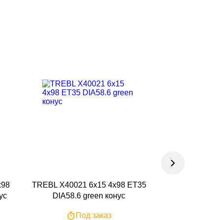
x98
TREBL X40021 6x15 4x98 ET35
ТЗСК LADA Gr
ус
DIA58.6 green конус
ET35 DIA58.
Под заказ
По