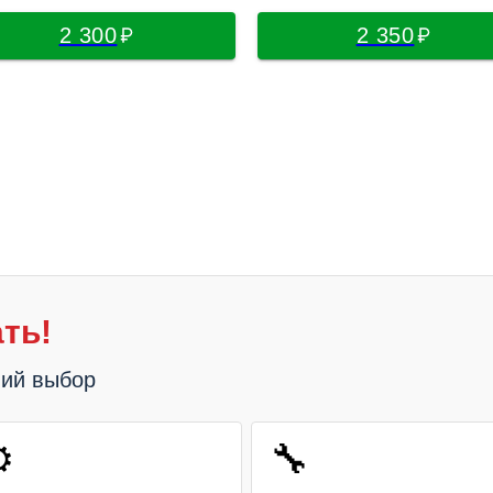
2 300
2 350
ть!
ший выбор
️
🔧