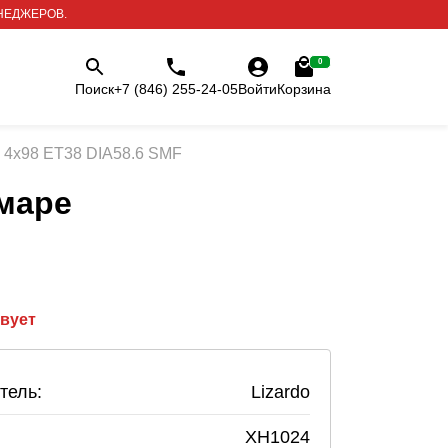
НЕДЖЕРОВ.
0
Поиск
+7 (846) 255-24-05
Войти
Корзина
5 4x98 ET38 DIA58.6 SMF
маре
твует
тель:
Lizardo
XH1024