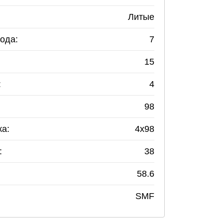
Литые
ода:
7
15
:
4
98
ка:
4
x
98
:
38
58.6
SMF