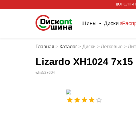
ДОПОЛНИТ
Шины
Диски
Расп
0
Главная
>
Каталог
>
Диски
>
Легковые
>
Ли
Lizardo XH1024 7x15
whs527604