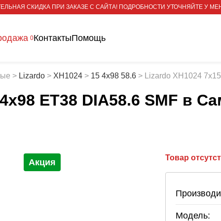
ЕЛЬНАЯ СКИДКА ПРИ ЗАКАЗЕ С САЙТА! ПОДРОБНОСТИ УТОЧНЯЙТЕ У МЕ
родажа
Контакты
Помощь
0
тые
>
Lizardo
>
XH1024
>
15 4x98 58.6
>
Lizardo XH1024 7x1
 4x98 ET38 DIA58.6 SMF
в Са
Товар отсутс
Акция
Производи
Модель: