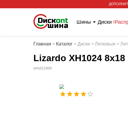
ДОПОЛНИТ
Шины
Диски
Расп
0
Главная
>
Каталог
>
Диски
>
Легковые
>
Ли
Lizardo XH1024 8x18
whs521609