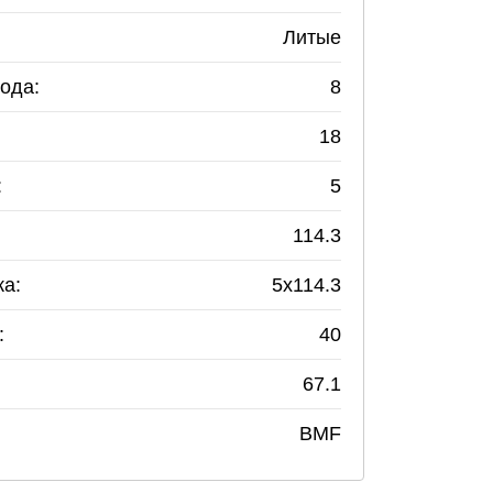
Литые
ода:
8
18
:
5
114.3
ка:
5
x
114.3
:
40
67.1
BMF