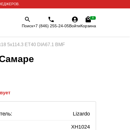
НЕДЖЕРОВ.
0
Поиск
+7 (846) 255-24-05
Войти
Корзина
x18 5x114.3 ET40 DIA67.1 BMF
 Самаре
твует
тель:
Lizardo
XH1024