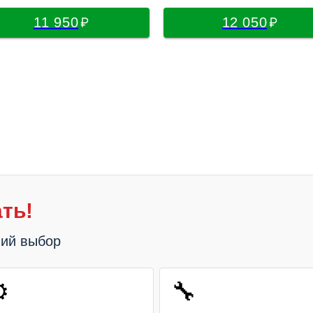
11 950
12 050
ть!
ший выбор
️
🔧