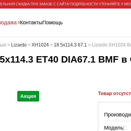
ЕЛЬНАЯ СКИДКА ПРИ ЗАКАЗЕ С САЙТА! ПОДРОБНОСТИ УТОЧНЯЙТЕ У МЕ
родажа
Контакты
Помощь
0
тые
>
Lizardo
>
XH1024
>
18 5x114.3 67.1
>
Lizardo XH1024 8
 5x114.3 ET40 DIA67.1 BMF
в
Товар отсутс
Акция
Производи
Модель: