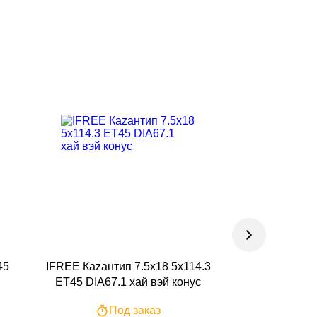
45
IFREE Каzантип 7.5x18 5x114.3
IFREE Каzантип
ET45 DIA67.1 хай вэй конус
ET45 DIA67.1 н
Под заказ
По