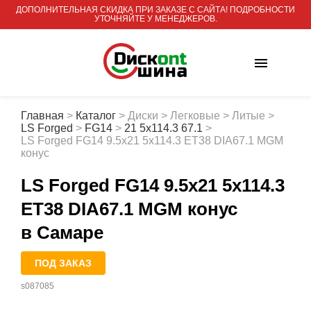
ДОПОЛНИТЕЛЬНАЯ СКИДКА ПРИ ЗАКАЗЕ С САЙТА! ПОДРОБНОСТИ
УТОЧНЯЙТЕ У МЕНЕДЖЕРОВ.
Главная
>
Каталог
>
Диски
>
Легковые
>
Литые
>
LS Forged
>
FG14
>
21 5x114.3 67.1
>
LS Forged FG14 9.5x21 5x114.3 ET38 DIA67.1 MGM
конус
LS Forged FG14 9.5x21 5x114.3
ET38 DIA67.1 MGM конус
в Самаре
ПОД ЗАКАЗ
s087085