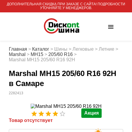
ДОПОЛНИТЕЛЬНАЯ СКИДКА ПРИ ЗАКАЗЕ С САЙТА! ПОДРОБНОСТИ
УТОЧНЯЙТЕ У МЕНЕДЖЕРОВ.
Главная
>
Каталог
>
Шины
>
Легковые
>
Летние
>
Marshal
>
MH15
>
205/60 R16
>
Marshal MH15 205/60 R16 92H
Marshal MH15 205/60 R16 92H
в Самаре
2282413
Акция
Товар отсутствует