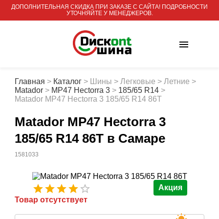
ДОПОЛНИТЕЛЬНАЯ СКИДКА ПРИ ЗАКАЗЕ С САЙТА! ПОДРОБНОСТИ
УТОЧНЯЙТЕ У МЕНЕДЖЕРОВ.
Главная
>
Каталог
>
Шины
>
Легковые
>
Летние
>
Matador
>
MP47 Hectorra 3
>
185/65 R14
>
Matador MP47 Hectorra 3 185/65 R14 86T
Matador MP47 Hectorra 3
185/65 R14 86T
в Самаре
1581033
Акция
Товар отсутствует