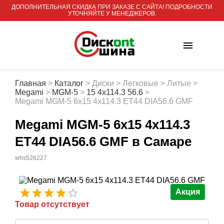
ДОПОЛНИТЕЛЬНАЯ СКИДКА ПРИ ЗАКАЗЕ С САЙТА! ПОДРОБНОСТИ
УТОЧНЯЙТЕ У МЕНЕДЖЕРОВ.
Главная
>
Каталог
>
Диски
>
Легковые
>
Литые
>
Megami
>
MGM-5
>
15 4x114.3 56.6
>
Megami MGM-5 6x15 4x114.3 ET44 DIA56.6 GMF
Megami MGM-5 6x15 4x114.3
ET44 DIA56.6 GMF
в Самаре
whs526227
Акция
Товар отсутствует