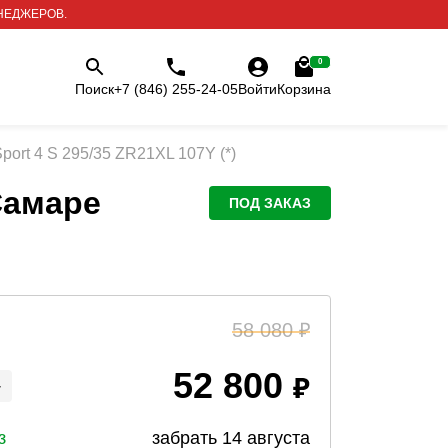
НЕДЖЕРОВ.
0
Поиск
+7 (846) 255-24-05
Войти
Корзина
 Sport 4 S 295/35 ZR21XL 107Y (*)
Самаре
ПОД ЗАКАЗ
58 080
52 800
+
з
забрать
14 августа