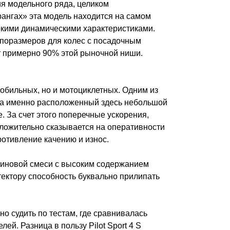
я модельного ряда, целиком
ангах» эта модель находится на самом
окими динамическими характеристиками.
поразмеров для колес с посадочным
т примерно 90% этой рыночной ниши.
мобильных, но и мотоциклетных. Одним из
, а именно расположенный здесь небольшой
е. За счет этого поперечные ускорения,
ложительно сказывается на оперативности
ротивление качению и износ.
езиновой смеси с высоким содержанием
тектору способность буквально прилипать
 судить по тестам, где сравнивалась
й. Разница в пользу Pilot Sport 4 S