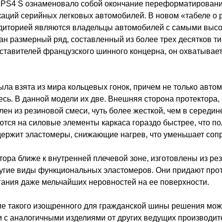
rt PS4 S ознаменовало собой окончание переформатировани
ций серийных легковых автомобилей. В новом «табеле о р
аудиторией являются владельцы автомобилей с самыми выс
 размерный ряд, составленный из более трех десятков ти
ставителей французского шинного концерна, он охватывае
ла взята из мира кольцевых гонок, причем не только авто
есь. В данной модели их две. Внешняя сторона протектора
лен из резиновой смеси, чуть более жесткой, чем в середин
ся на силовые элементы каркаса гораздо быстрее, что по
одержит эластомеры, снижающие нагрев, что уменьшает соп
ктора ближе к внутренней плечевой зоне, изготовлены из р
 другие виды функциональных эластомеров. Они придают про
егания даже мельчайших неровностей на ее поверхности.
е такого изощренного для гражданской шины решения можно
 с аналогичными изделиями от других ведущих производителе