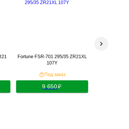
R21
Fortune FSR-701 295/35 ZR21XL
Tracmax X-Priv
107Y
R21X
Под заказ
По
9 650
9 7