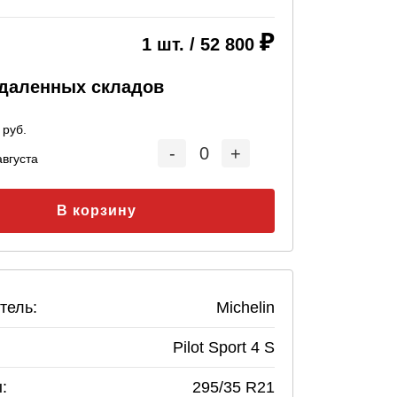
1
шт. /
52 800
удаленных складов
руб.
-
0
+
августа
В корзину
тель:
Michelin
Pilot Sport 4 S
:
295
/
35
R
21