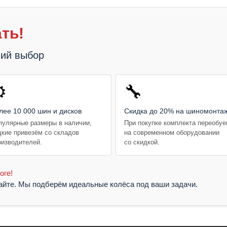
ть!
ший выбор
️
🔧
лее 10 000 шин и дисков
Скидка до 20% на шиномонта
пулярные размеры в наличии,
При покупке комплекта переобу
дкие привезём со складов
на современном оборудовании
оизводителей.
со скидкой.
оге!
жайте. Мы подберём идеальные колёса под ваши задачи.