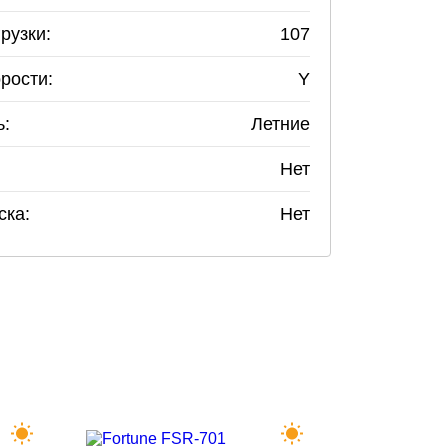
рузки:
107
рости:
Y
ь:
Летние
Нет
ска:
Нет