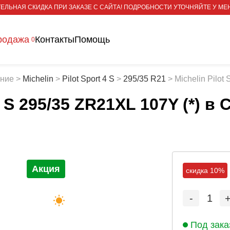
ЕЛЬНАЯ СКИДКА ПРИ ЗАКАЗЕ С САЙТА! ПОДРОБНОСТИ УТОЧНЯЙТЕ У МЕ
родажа
Контакты
Помощь
0
тние
>
Michelin
>
Pilot Sport 4 S
>
295/35 R21
>
Michelin Pilot
4 S 295/35 ZR21XL 107Y (*)
в 
Акция
скидка 10%
-
1
Под зака