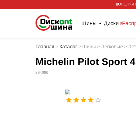
ДОПОЛНИТ
Шины
Диски
Расп
0
Главная
>
Каталог
>
Шины
>
Легковые
>
Ле
Michelin Pilot Sport 
394086