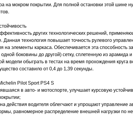
тра на мокром покрытии. Для полной остановки этой шине ну
тов.
устойчивость
фективность других технологических решений, применяющих
 Данная технология повышает точность рулевого управлени
 на элементы каркаса. Обеспечивается эта способность за
одной боковины до другой) сетку, сплетенную из арамида и
ой модели обыграть в тестах на время прохождения круга 
щество составило от 0,4 до 1,39 секунды.
helin Pilot Sport PS4 S
явшаяся в авто- и мотоспорте, улучшает курсовую устойчив
покрытии;
 на действия водителя облегчают и упрощают управление а
формы, равномерное распределение внешней нагрузки по н