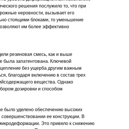
ческого решения послужило то, что при
орожные неровности, вызывает его
льно стоящими блоками, то уменьшение
позволяют им более эффективно
дели резиновая смесь, как и выше
е была запатентована. Ключевой
 сцепление без ущерба другим важным
ься, благодаря включению в состав трех
нийсодержащего вещества. Однако
дбором дозировки и способом
тке было уделено обеспечению высоких
 совершенствовании ее конструкции. В
 микродеформации. Это привело к снижению