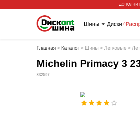
ДОПОЛНИТ
Шины
Диски
Расп
0
Главная
>
Каталог
>
Шины
>
Легковые
>
Ле
Michelin Primacy 3 
832597