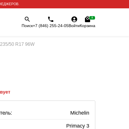
НЕДЖЕРОВ.
0
Поиск
+7 (846) 255-24-05
Войти
Корзина
3 235/50 R17 96W
твует
тель:
Michelin
Primacy 3