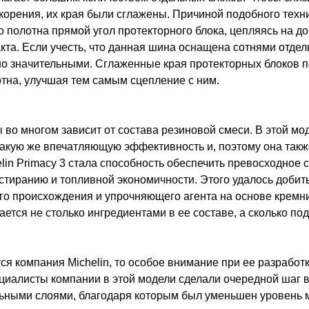
орения, их края были сглажены. Причиной подобного техни
 полотна прямой угол протекторного блока, цепляясь на д
та. Если учесть, что данная шина оснащена сотнями отде
ьно значительными. Сглаженные края протекторных блоков 
тна, улучшая тем самым сцепление с ним.
во многом зависит от состава резиновой смеси. В этой мо
акую же впечатляющую эффективность и, поэтому она такж
lin Primacy 3 стала способность обеспечить превосходное
истиранию и топливной экономичности. Этого удалось добит
ого происхождения и упрочняющего агента на основе крем
ется не столько ингредиентами в ее составе, а сколько по
ся компания Michelin, то особое внимание при ее разрабо
циалисты компании в этой модели сделали очередной шаг в
ельными слоями, благодаря которым был уменьшен уровень