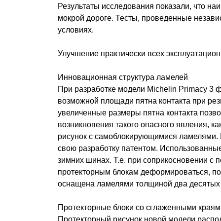
Результаты исследования показали, что на
мокрой дороге. Тесты, проведенные незави
условиях.
Улучшение практически всех эксплуатационн
Инновационная структура ламелей
При разработке модели Michelin Primacy 3
возможной площади пятна контакта при резк
увеличенные размеры пятна контакта позво
возникновения такого опасного явления, к
рисунок с самоблокирующимися ламелями. Е
свою разработку патентом. Использованные
зимних шинах. Т.е. при соприкосновении с
протекторным блокам деформироваться, пов
оснащена ламелями толщиной два десятых м
Протекторные блоки со сглаженными краям
Протекторный рисунок новой модели распо