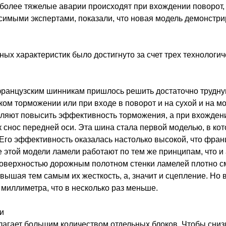
иболее тяжелые аварии происходят при вхождении поворот,
симыми экспертами, показали, что новая модель демонстри
ых характеристик было достигнуто за счет трех технологи
 французским шинникам пришлось решить достаточно трудн
ом торможении или при входе в поворот и на сухой и на мо
ляют повысить эффективность торможения, а при вхождени
ак снос передней оси. Эта шина стала первой моделью, в к
го эффективность оказалась настолько высокой, что фран
 этой модели ламели работают по тем же принципам, что 
 поверхностью дорожным полотном стенки ламелей плотно с
ышая тем самым их жесткость, а, значит и сцепление. Но в
иллиметра, что в несколько раз меньше.
и
лагает большим количеством отдельных блоков. Чтобы сни