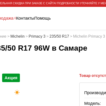
ЕЛЬНАЯ СКИДКА ПРИ ЗАКАЗЕ С САЙТА! ПОДРОБНОСТИ УТОЧНЯЙТЕ У МЕ
родажа
Контакты
Помощь
0
тние
>
Michelin
>
Primacy 3
>
235/50 R17
>
Michelin Primacy 
235/50 R17 96W
в Самаре
Товар отсутс
Акция
Производи
Модель: