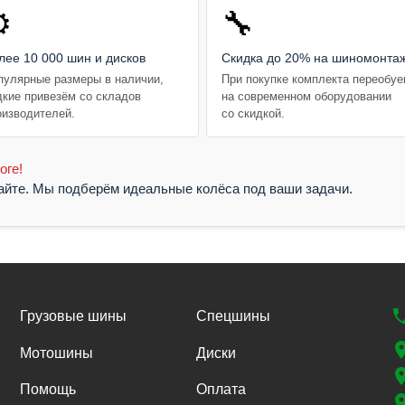
️
🔧
лее 10 000 шин и дисков
Скидка до 20% на шиномонта
пулярные размеры в наличии,
При покупке комплекта переобу
дкие привезём со складов
на современном оборудовании
оизводителей.
со скидкой.
оге!
жайте. Мы подберём идеальные колёса под ваши задачи.
Грузовые шины
Спецшины
Мотошины
Диски
Помощь
Оплата