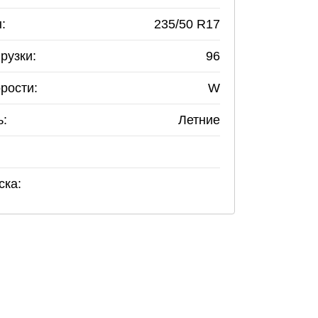
:
235
/
50
R
17
рузки:
96
рости:
W
ь:
Летние
ска: