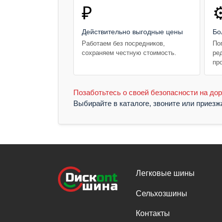
₽
⚙
Действительно выгодные цены
Бо
Работаем без посредников,
По
сохраняем честную стоимость.
ре
пр
Позаботьтесь о своей безопасности на дор
Выбирайте в каталоге, звоните или приез
Легковые шины
Сельхозшины
Контакты