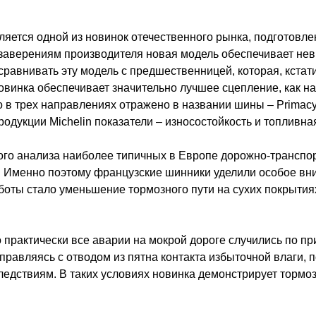
вляется одной из новинок отечественного рынка, подготов
 заверениям производителя новая модель обеспечивает не
сравнивать эту модель с предшественницей, которая, кстат
винка обеспечивает значительно лучшее сцепление, как на 
 в трех направлениях отражено в названии шины – Primacy
одукции Michelin показатели – износостойкость и топливна
ого анализа наиболее типичных в Европе дорожно-транспо
е. Именно поэтому французские шинники уделили особое в
боты стало уменьшение тормозного пути на сухих покрытиях
о практически все аварии на мокрой дороге случились по п
правляясь с отводом из пятна контакта избыточной влаги, п
ледствиям. В таких условиях новинка демонстрирует тормозн