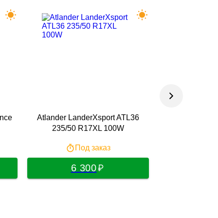
ance
Atlander LanderXsport ATL36
Fronway Eurus 
235/50 R17XL 100W
1
Под заказ
По
6 300
6 3