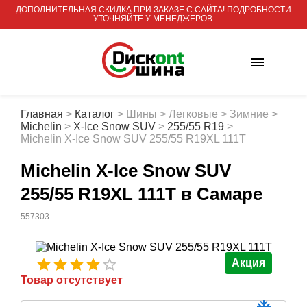
ДОПОЛНИТЕЛЬНАЯ СКИДКА ПРИ ЗАКАЗЕ С САЙТА! ПОДРОБНОСТИ
УТОЧНЯЙТЕ У МЕНЕДЖЕРОВ.
Главная
>
Каталог
>
Шины
>
Легковые
>
Зимние
>
Michelin
>
X-Ice Snow SUV
>
255/55 R19
>
Michelin X-Ice Snow SUV 255/55 R19XL 111T
Michelin X-Ice Snow SUV
255/55 R19XL 111T
в Самаре
557303
Акция
Товар отсутствует