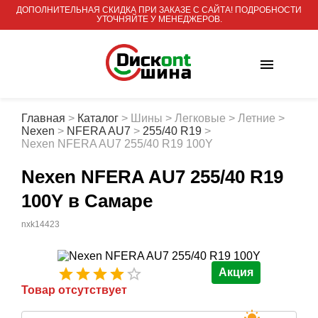
ДОПОЛНИТЕЛЬНАЯ СКИДКА ПРИ ЗАКАЗЕ С САЙТА! ПОДРОБНОСТИ
УТОЧНЯЙТЕ У МЕНЕДЖЕРОВ.
Главная
>
Каталог
>
Шины
>
Легковые
>
Летние
>
Nexen
>
NFERA AU7
>
255/40 R19
>
Nexen NFERA AU7 255/40 R19 100Y
Nexen NFERA AU7 255/40 R19
100Y
в Самаре
nxk14423
Акция
Товар отсутствует