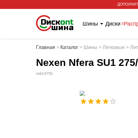
ДОПОЛНИТ
Шины
Диски
Расп
0
Главная
>
Каталог
>
Шины
>
Легковые
>
Ле
Nexen Nfera SU1 275
nxk14755