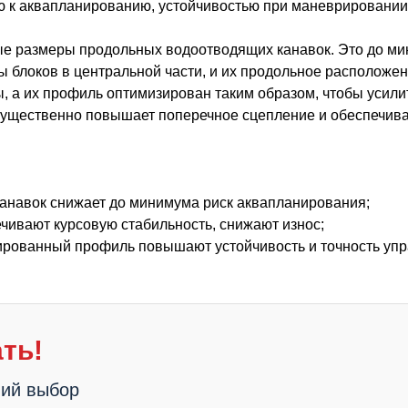
ю к аквапланированию, устойчивостью при маневрировании
ые размеры продольных водоотводящих канавок. Это до м
ы блоков в центральной части, и их продольное расположе
, а их профиль оптимизирован таким образом, чтобы усили
существенно повышает поперечное сцепление и обеспечива
канавок снижает до минимума риск аквапланирования;
ечивают курсовую стабильность, снижают износ;
зированный профиль повышают устойчивость и точность уп
ть!
ший выбор