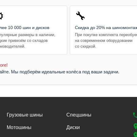
️
🔧
лее 10 000 шин и дисков
Скидка до 20% на шиномонта
пулярные размеры в наличии,
При покупке комплекта переобу
дкие привезём со складов
на современном оборудовании
оизводителей.
со скидкой.
оге!
жайте. Мы подберём идеальные колёса под ваши задачи.
Грузовые шины
Спецшины
Мотошины
Диски