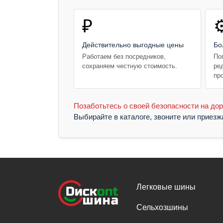
₽
⚙
Действительно выгодные цены
Бо
Работаем без посредников,
По
сохраняем честную стоимость.
ре
пр
Позаботьтесь о своей безопасности на дор
Выбирайте в каталоге, звоните или приез
Легковые шины
Сельхозшины