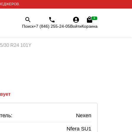
НЕДЖЕРОВ.
0
Поиск
+7 (846) 255-24-05
Войти
Корзина
75/30 R24 101Y
твует
тель:
Nexen
Nfera SU1