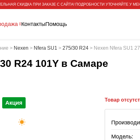
ЕЛЬНАЯ СКИДКА ПРИ ЗАКАЗЕ С САЙТА! ПОДРОБНОСТИ УТОЧНЯЙТЕ У МЕ
родажа
Контакты
Помощь
0
тние
>
Nexen
>
Nfera SU1
>
275/30 R24
>
Nexen Nfera SU1 2
/30 R24 101Y
в Самаре
Товар отсутс
Акция
Производи
Модель: