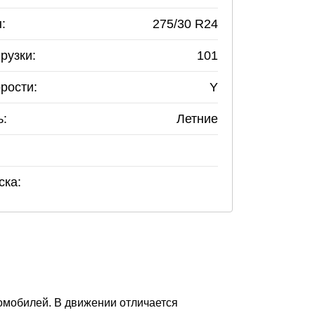
:
275
/
30
R
24
рузки:
101
рости:
Y
ь:
Летние
ска:
омобилей. В движении отличается