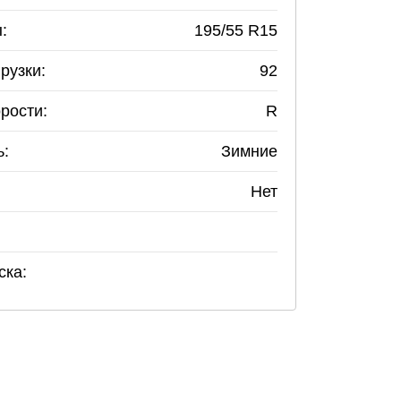
:
195
/
55
R
15
рузки:
92
рости:
R
ь:
Зимние
Нет
ска: