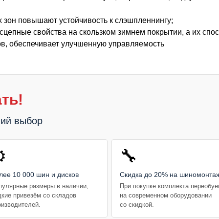
х зон повышают устойчивость к слэшпленнингу;
сцепные свойства на скользком зимнем покрытии, а их спо
ов, обеспечивает улучшенную управляемость
ть!
ший выбор
️
🔧
лее 10 000 шин и дисков
Скидка до 20% на шиномонта
пулярные размеры в наличии,
При покупке комплекта переобу
дкие привезём со складов
на современном оборудовании
оизводителей.
со скидкой.