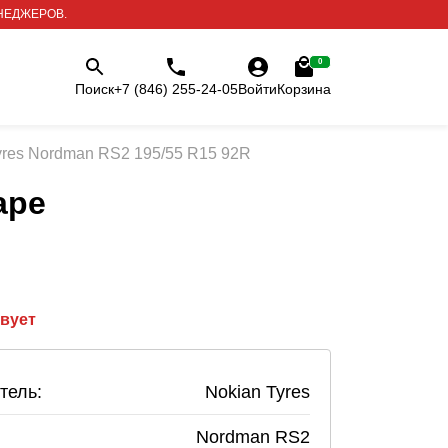
НЕДЖЕРОВ.
0
Поиск
+7 (846) 255-24-05
Войти
Корзина
yres Nordman RS2 195/55 R15 92R
аре
твует
тель:
Nokian Tyres
Nordman RS2