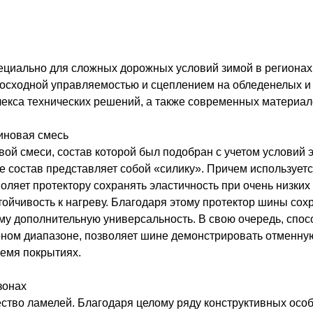
циально для сложных дорожных условий зимой в регионах
восходной управляемостью и сцеплением на обледенелых и
екса технических решений, а также современных материал
иновая смесь
вой смеси, состав которой был подобран с учетом условий
е состав представляет собой «силику». Причем использует
оляет протектору сохранять эластичность при очень низки
ойчивость к нагреву. Благодаря этому протектор шины сох
му дополнительную универсальность. В свою очередь, спос
ном диапазоне, позволяет шине демонстрировать отменную
ремя покрытиях.
зонах
ство ламелей. Благодаря целому ряду конструктивных осо