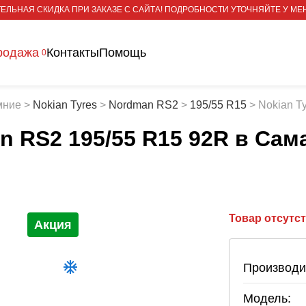
ЕЛЬНАЯ СКИДКА ПРИ ЗАКАЗЕ С САЙТА! ПОДРОБНОСТИ УТОЧНЯЙТЕ У МЕ
родажа
Контакты
Помощь
0
мние
>
Nokian Tyres
>
Nordman RS2
>
195/55 R15
>
Nokian T
n RS2 195/55 R15 92R
в Сам
Товар отсутс
Акция
Производи
Модель: