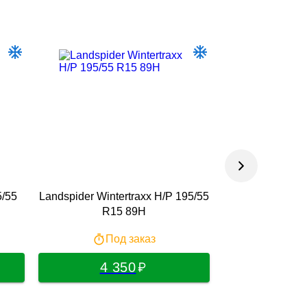
/55
Landspider Wintertraxx H/P 195/55
Tracmax X-Priv
R15 89H
R15
Под заказ
По
4 350
4 4