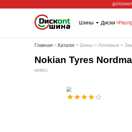
ДОПОЛНИТ
Шины
Диски
Расп
0
Главная
>
Каталог
>
Шины
>
Легковые
>
Зи
Nokian Tyres Nordma
t429921