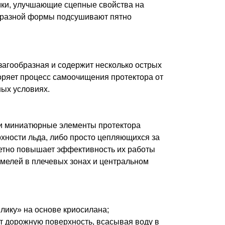
мки, улучшающие сцепные свойства на
образной формы подсушивают пятно
загообразная и содержит несколько острых
коряет процесс самоочищения протектора от
ных условиях.
ти миниатюрные элементы протектора
рхности льда, либо просто цепляющихся за
метно повышает эффективность их работы
амелей в плечевых зонах и центральном
лику» на основе криосилана;
ют дорожную поверхность, всасывая воду в