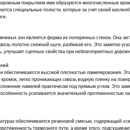
 дорожным покрытием ими образуются многочисленные кро
еются специальные полости, которые за счет своей капле
ги.
ечевых зон является форма их поперечных стенок. Она зиг
сквозь полотно снежной шуги, разбивая его. Это заметно ус
дь, улучшает сцепные свойства при неблагоприятных дорож
елей
и обеспечиваются высокой плотностью ламелирования. Э
 кромок, легко проникающих сквозь водную пленку на пове
сположение ламелей практически под прямым углом. Это за
 особенность усиливается значительной протяженностью л
атурах обеспечивается резиновой смесью, содержащей «си
протяженность тормозного пути, а кроме этого, подсушива