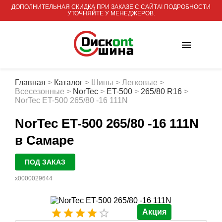
ДОПОЛНИТЕЛЬНАЯ СКИДКА ПРИ ЗАКАЗЕ С САЙТА! ПОДРОБНОСТИ
УТОЧНЯЙТЕ У МЕНЕДЖЕРОВ.
Главная
>
Каталог
>
Шины
>
Легковые
>
Всесезонные
>
NorTec
>
ET-500
>
265/80 R16
>
NorTec ET-500 265/80 -16 111N
NorTec ET-500 265/80 -16 111N
в Самаре
ПОД ЗАКАЗ
х0000029644
Акция