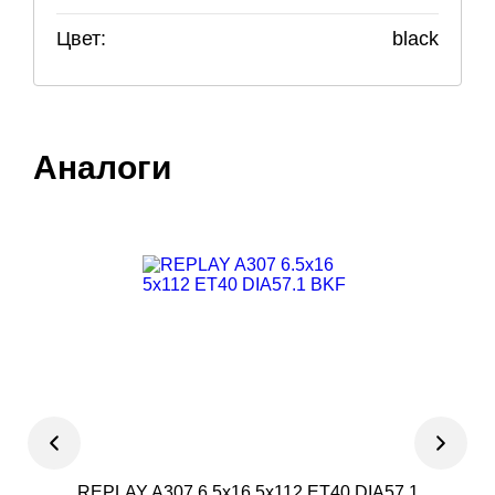
Цвет:
black
Аналоги
REPLAY A307 6.5x16 5x112 ET40 DIA57.1
Ев