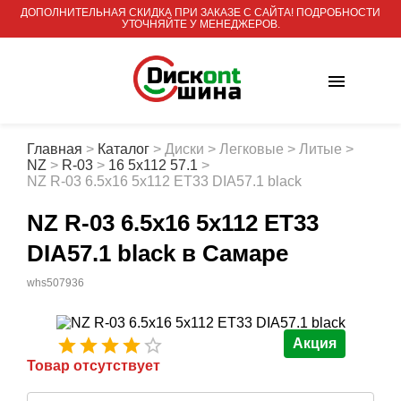
ДОПОЛНИТЕЛЬНАЯ СКИДКА ПРИ ЗАКАЗЕ С САЙТА! ПОДРОБНОСТИ
УТОЧНЯЙТЕ У МЕНЕДЖЕРОВ.
Главная
>
Каталог
>
Диски
>
Легковые
>
Литые
>
NZ
>
R-03
>
16 5x112 57.1
>
NZ R-03 6.5x16 5x112 ET33 DIA57.1 black
NZ R-03 6.5x16 5x112 ET33
DIA57.1 black
в Самаре
whs507936
Акция
Товар отсутствует