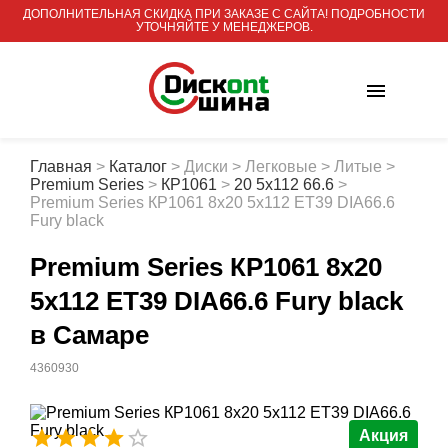
ДОПОЛНИТЕЛЬНАЯ СКИДКА ПРИ ЗАКАЗЕ С САЙТА! ПОДРОБНОСТИ
УТОЧНЯЙТЕ У МЕНЕДЖЕРОВ.
Главная
>
Каталог
>
Диски
>
Легковые
>
Литые
>
Premium Series
>
КР1061
>
20 5x112 66.6
>
Premium Series КР1061 8x20 5x112 ET39 DIA66.6
Fury black
Premium Series КР1061 8x20
5x112 ET39 DIA66.6 Fury black
в Самаре
4360930
Акция