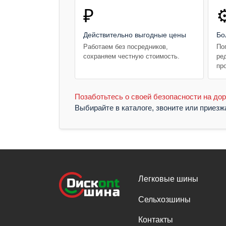
₽
⚙
Действительно выгодные цены
Бо
Работаем без посредников,
По
сохраняем честную стоимость.
ре
пр
Позаботьтесь о своей безопасности на дор
Выбирайте в каталоге, звоните или приез
Легковые шины
Сельхозшины
Контакты