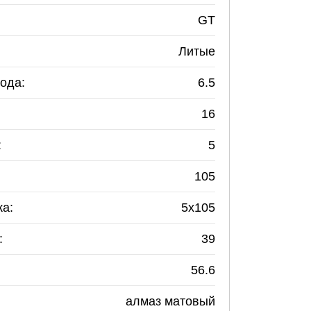
GT
Литые
ода:
6.5
16
:
5
105
ка:
5
x
105
:
39
56.6
алмаз матовый