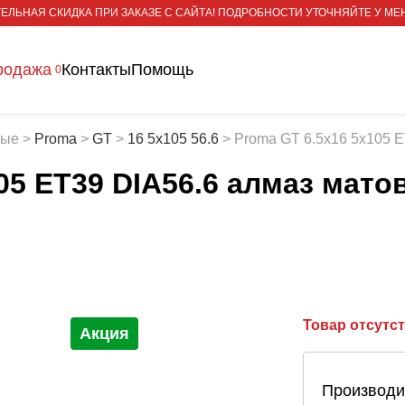
ЕЛЬНАЯ СКИДКА ПРИ ЗАКАЗЕ С САЙТА! ПОДРОБНОСТИ УТОЧНЯЙТЕ У МЕ
родажа
Контакты
Помощь
0
тые
>
Proma
>
GT
>
16 5x105 56.6
>
Proma GT 6.5x16 5x105 
05 ET39 DIA56.6 алмаз мат
Товар отсутс
Акция
Производи