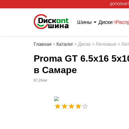
ДОПОЛНИТ
Шины
Диски
Расп
0
Главная
>
Каталог
>
Диски
>
Легковые
>
Ли
Proma GT 6.5x16 5x1
в Самаре
87.28ам