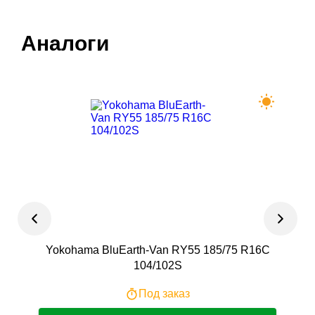
Аналоги
Yokohama BluEarth-Van RY55 185/75 R16С
F
104/102S
Под заказ