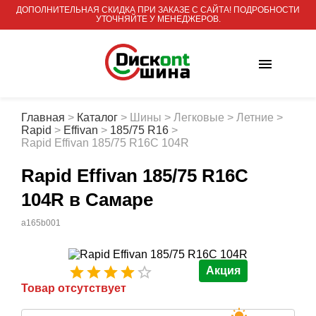
ДОПОЛНИТЕЛЬНАЯ СКИДКА ПРИ ЗАКАЗЕ С САЙТА! ПОДРОБНОСТИ
УТОЧНЯЙТЕ У МЕНЕДЖЕРОВ.
Главная
>
Каталог
>
Шины
>
Легковые
>
Летние
>
Rapid
>
Effivan
>
185/75 R16
>
Rapid Effivan 185/75 R16С 104R
Rapid Effivan 185/75 R16С
104R
в Самаре
a165b001
Акция
Товар отсутствует