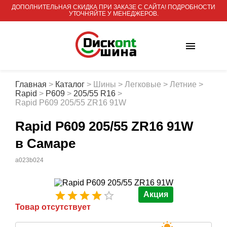
ДОПОЛНИТЕЛЬНАЯ СКИДКА ПРИ ЗАКАЗЕ С САЙТА! ПОДРОБНОСТИ
УТОЧНЯЙТЕ У МЕНЕДЖЕРОВ.
Главная
>
Каталог
>
Шины
>
Легковые
>
Летние
>
Rapid
>
P609
>
205/55 R16
>
Rapid P609 205/55 ZR16 91W
Rapid P609 205/55 ZR16 91W
в Самаре
a023b024
Акция
Товар отсутствует