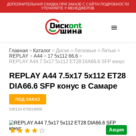
ДОПОЛНИТЕЛЬНАЯ СКИДКА ПРИ ЗАКАЗЕ С САЙТА! ПОДРОБНОСТИ
УТОЧНЯЙТЕ У МЕНЕДЖЕРОВ.
Главная
>
Каталог
>
Диски
>
Легковые
>
Литые
>
REPLAY
>
A44
>
17 5x112 66.6
>
REPLAY A44 7.5x17 5x112 ET28 DIA66.6 SFP конус
REPLAY A44 7.5x17 5x112 ET28
DIA66.6 SFP конус
в Самаре
ПОД ЗАКАЗ
030133-070019006
Акция